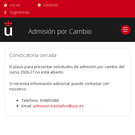
urjc.es
Gestores
Sugerencias
Admisión por Cambio
Convocatoria cerrada
El plazo para presentar solicitudes de admisión por cambio del
curso 2026-27 no está abierto.
Si necesita información adicional, puede contactar con
nosotros:
Teléfono: 916655060
Email:
admision.traslados@urjc.es