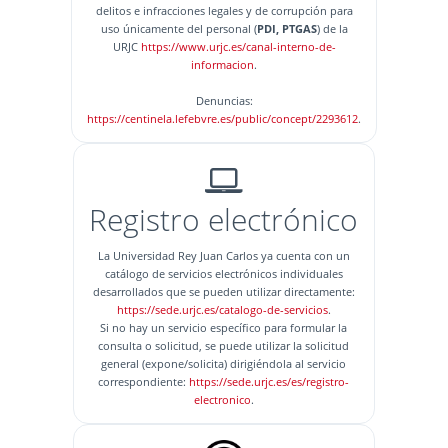
delitos e infracciones legales y de corrupción para
uso únicamente del personal (
PDI, PTGAS
) de la
URJC
https://www.urjc.es/canal-interno-de-
informacion
.
Denuncias:
https://centinela.lefebvre.es/public/concept/2293612
.
Registro electrónico
La Universidad Rey Juan Carlos ya cuenta con un
catálogo de servicios electrónicos individuales
desarrollados que se pueden utilizar directamente:
https://sede.urjc.es/catalogo-de-servicios
.
Si no hay un servicio específico para formular la
consulta o solicitud, se puede utilizar la solicitud
general (expone/solicita) dirigiéndola al servicio
correspondiente:
https://sede.urjc.es/es/registro-
electronico
.