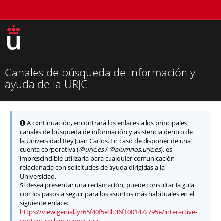
Canales de búsqueda de información y
ayuda de la URJC
A continuación, encontrará los enlaces a los principales
canales de búsqueda de información y asistencia dentro de
la Universidad Rey Juan Carlos. En caso de disponer de una
cuenta corporativa (
@urjc.es
/
@alumnos.urjc.es
), es
imprescindible utilizarla para cualquier comunicación
relacionada con solicitudes de ayuda dirigidas a la
Universidad.
Si desea presentar una reclamación, puede consultar la guía
con los pasos a seguir para los asuntos más habituales en el
siguiente enlace:
https://view.genial.ly/65f40f5e3b36f1001472795e/interactive-
content-reclamaciones-urjc
.