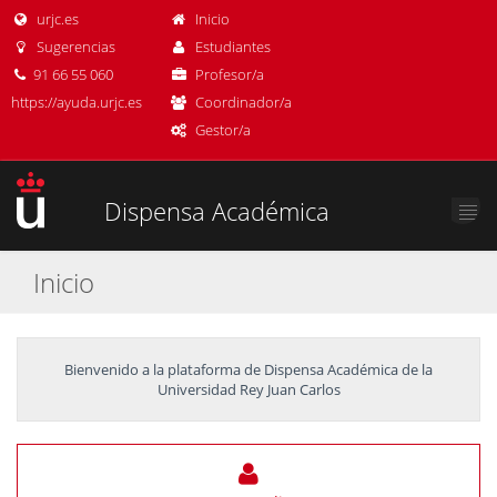
urjc.es
Inicio
Sugerencias
Estudiantes
91 66 55 060
Profesor/a
https://ayuda.urjc.es
Coordinador/a
Gestor/a
Dispensa Académica
Inicio
Bienvenido a la plataforma de Dispensa Académica de la
Universidad Rey Juan Carlos