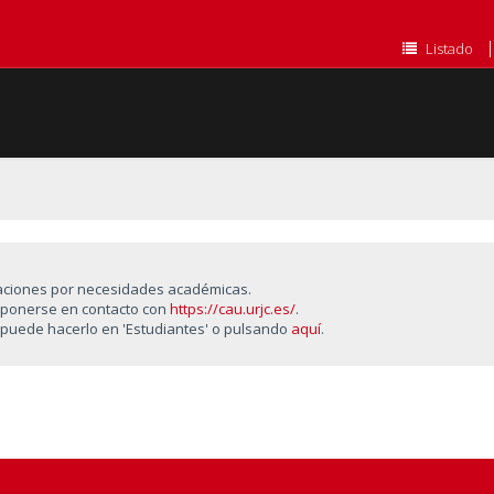
Listado
aciones por necesidades académicas.
e ponerse en contacto con
https://cau.urjc.es/
.
 puede hacerlo en 'Estudiantes' o pulsando
aquí
.