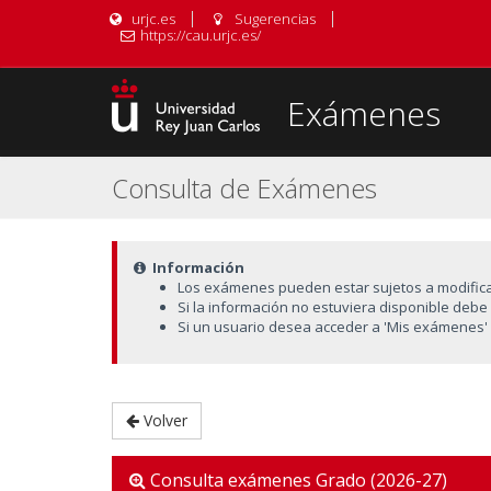
urjc.es
Sugerencias
https://cau.urjc.es/
Exámenes
Consulta de Exámenes
Información
Los exámenes pueden estar sujetos a modific
Si la información no estuviera disponible deb
Si un usuario desea acceder a 'Mis exámenes'
Volver
Consulta exámenes Grado (2026-27)