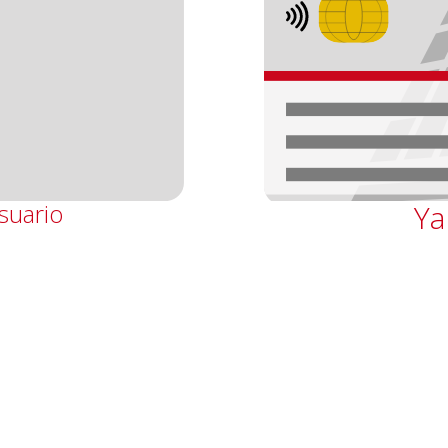
suario
Ya