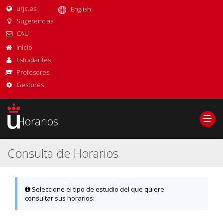
urjc.es
Sugerencias
CAU
Inicio
Estudiantes
Profesores
Gestores
Horarios
Consulta de Horarios
Seleccione el tipo de estudio del que quiere
consultar sus horarios: