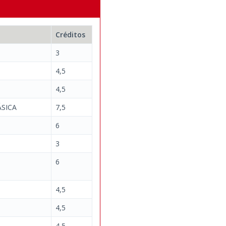
Créditos
3
4,5
4,5
SICA
7,5
6
3
6
4,5
4,5
4,5