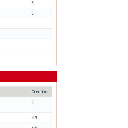
6
6
Créditos
3
4,5
4,5