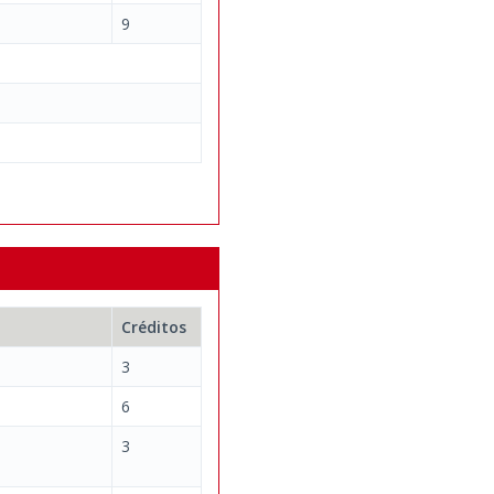
9
Créditos
3
6
3