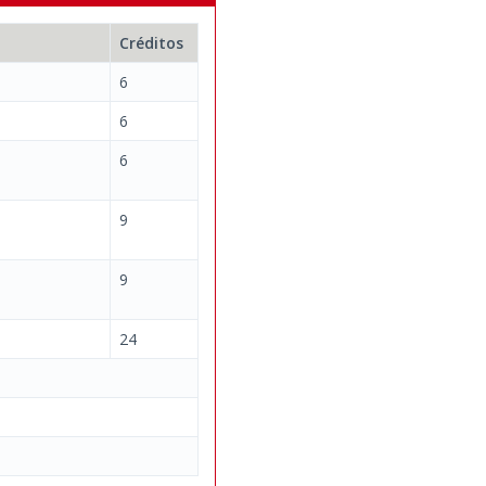
Créditos
6
6
6
9
9
24