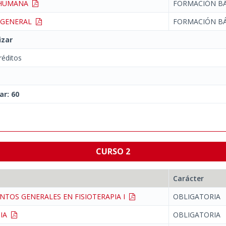
A HUMANA
FORMACIÓN BÁ
A GENERAL
FORMACIÓN BÁ
izar
éditos
ar: 60
CURSO 2
Carácter
NTOS GENERALES EN FISIOTERAPIA I
OBLIGATORIA
PIA
OBLIGATORIA