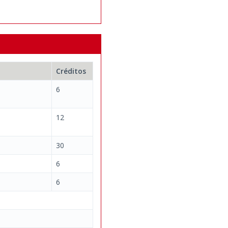
Créditos
6
12
30
6
6