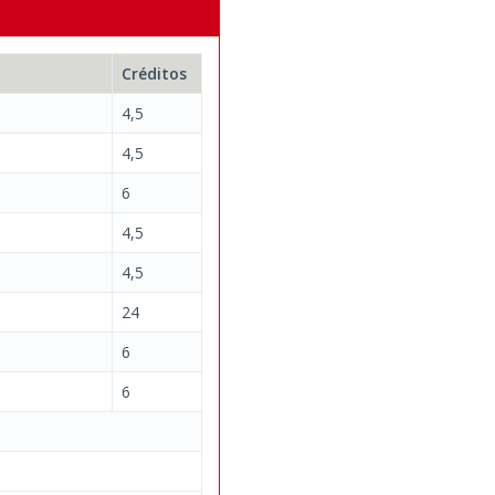
Créditos
4,5
4,5
6
4,5
4,5
24
6
6