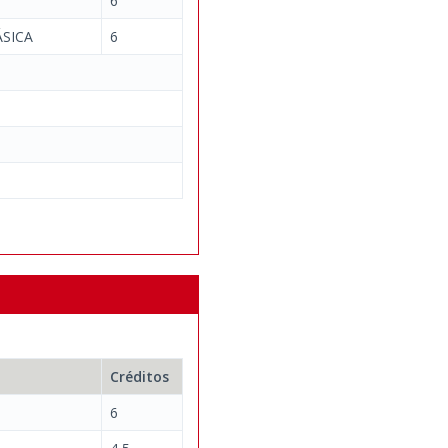
6
SICA
6
Créditos
6