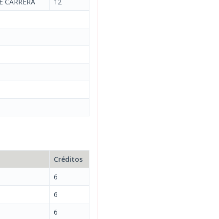
E CARRERA
12
Créditos
6
6
6