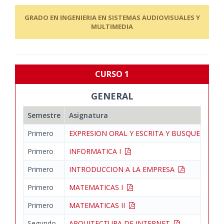
GRADO EN INGENIERIA EN SISTEMAS AUDIOVISUALES Y
MULTIMEDIA
CURSO 1
GENERAL
Semestre
Asignatura
Primero
EXPRESION ORAL Y ESCRITA Y BUSQUEDA D
Primero
INFORMATICA I
Primero
INTRODUCCION A LA EMPRESA
Primero
MATEMATICAS I
Primero
MATEMATICAS II
Segundo
ARQUITECTURA DE INTERNET