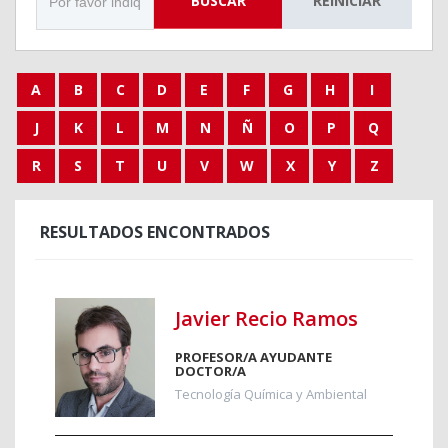
BUSCAR
REINICIAR
A
B
C
D
E
F
G
H
I
J
K
L
M
N
Ñ
O
P
Q
R
S
T
U
V
W
X
Y
Z
RESULTADOS ENCONTRADOS
Javier Recio Ramos
PROFESOR/A AYUDANTE
DOCTOR/A
Tecnología Química y Ambiental