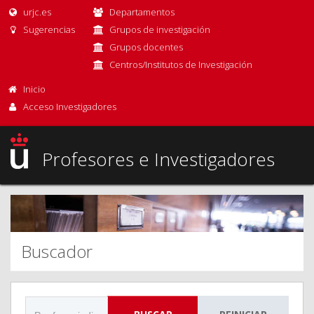
urjc.es
Departamentos
Sugerencias
Grupos de investigación
Grupos docentes
Centros/Institutos de Investigación
Inicio
Acceso Investigadores
Profesores e Investigadores
Buscador