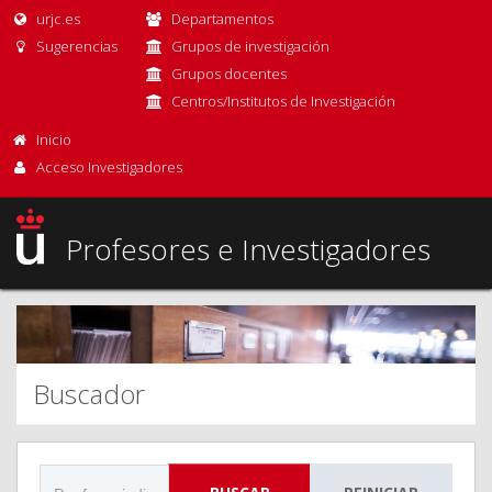
urjc.es
Departamentos
Sugerencias
Grupos de investigación
Grupos docentes
Centros/Institutos de Investigación
Inicio
Acceso Investigadores
Profesores e Investigadores
Buscador