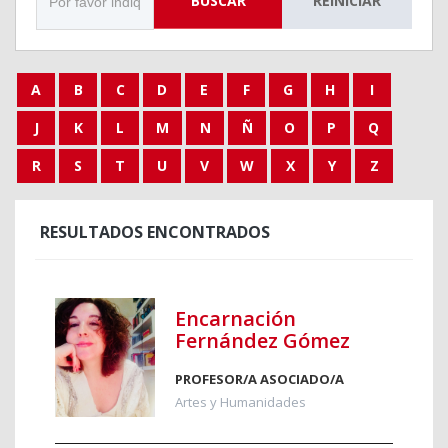
BUSCAR
REINICIAR
A
B
C
D
E
F
G
H
I
J
K
L
M
N
Ñ
O
P
Q
R
S
T
U
V
W
X
Y
Z
RESULTADOS ENCONTRADOS
Encarnación
Fernández Gómez
PROFESOR/A ASOCIADO/A
Artes y Humanidades