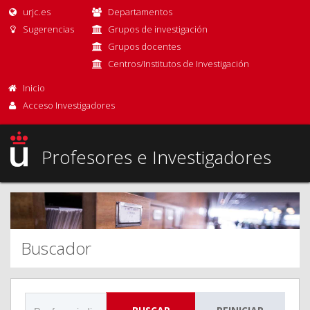
urjc.es
Departamentos
Sugerencias
Grupos de investigación
Grupos docentes
Centros/Institutos de Investigación
Inicio
Acceso Investigadores
Profesores e Investigadores
Buscador