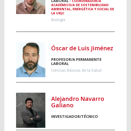
LABORAL -
COORDINADOR/A
ACADÉMICO/A DE SOSTENIBILIDAD
AMBIENTAL, ENERGÉTICA Y SOCIAL DE
LA URJC
Biología
Óscar de Luis Jiménez
PROFESOR/A PERMANENTE
LABORAL
Ciencias Básicas de la Salud
Alejandro Navarro
Galiano
INVESTIGADOR/TÉCNICO