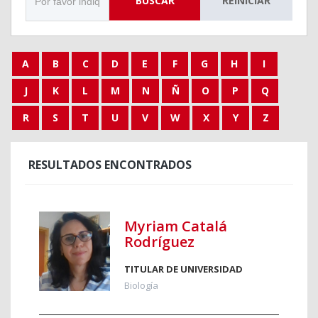
BUSCAR
REINICIAR
A
B
C
D
E
F
G
H
I
J
K
L
M
N
Ñ
O
P
Q
R
S
T
U
V
W
X
Y
Z
RESULTADOS ENCONTRADOS
Myriam Catalá
Rodríguez
TITULAR DE UNIVERSIDAD
Biología