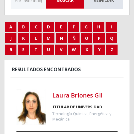
BUSCAR
REINICIAR
A
B
C
D
E
F
G
H
I
J
K
L
M
N
Ñ
O
P
Q
R
S
T
U
V
W
X
Y
Z
RESULTADOS ENCONTRADOS
Laura Briones Gil
TITULAR DE UNIVERSIDAD
Tecnología Química, Energética y
Mecánica