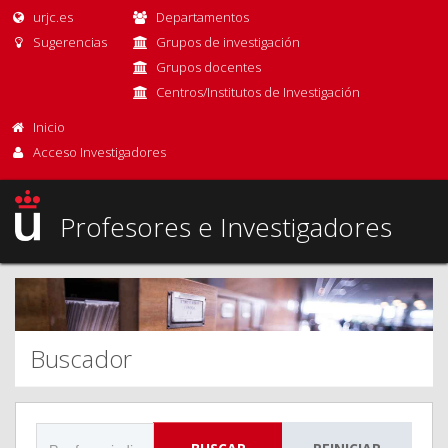
urjc.es
Departamentos
Sugerencias
Grupos de investigación
Grupos docentes
Centros/Institutos de Investigación
Inicio
Acceso Investigadores
Profesores e Investigadores
Buscador