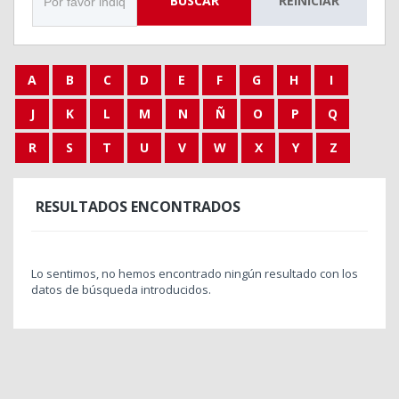
BUSCAR
REINICIAR
A
B
C
D
E
F
G
H
I
J
K
L
M
N
Ñ
O
P
Q
R
S
T
U
V
W
X
Y
Z
RESULTADOS ENCONTRADOS
Lo sentimos, no hemos encontrado ningún resultado con los
datos de búsqueda introducidos.