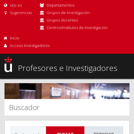
urjc.es
Departamentos
Sugerencias
Grupos de investigación
Grupos docentes
Centros/Institutos de Investigación
Inicio
Acceso Investigadores
Profesores e Investigadores
Buscador