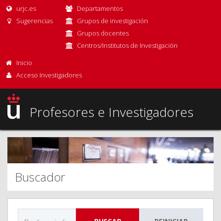
urjc.es
Departamentos
Sugerencias
Grupos de investigación
Grupos docentes
Centros/Institutos de Investigación
Inicio
Acceso Investigadores
Profesores e Investigadores
Buscador