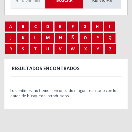
BUSCAR
REINICIAR
A
B
C
D
E
F
G
H
I
J
K
L
M
N
Ñ
O
P
Q
R
S
T
U
V
W
X
Y
Z
RESULTADOS ENCONTRADOS
Lo sentimos, no hemos encontrado ningún resultado con los
datos de búsqueda introducidos.