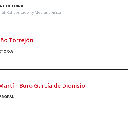
A DOCTOR/A
al, Rehabilitación y Medicina Física
iño Torrejón
CTOR/A
artín Buro García de Dionisio
LABORAL