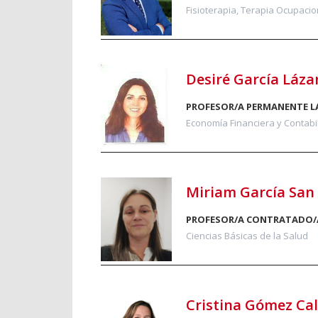
Fisioterapia, Terapia Ocupacion
Desiré García Láza
PROFESOR/A PERMANENTE L
Economía Financiera y Contabi
Miriam García San
PROFESOR/A CONTRATADO/
Ciencias Básicas de la Salud
Cristina Gómez Ca