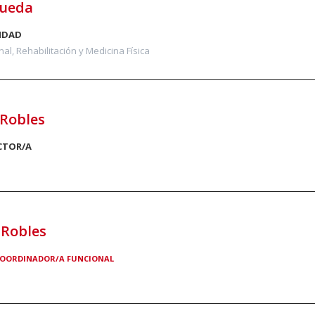
Rueda
IDAD
al, Rehabilitación y Medicina Física
 Robles
CTOR/A
 Robles
OORDINADOR/A FUNCIONAL