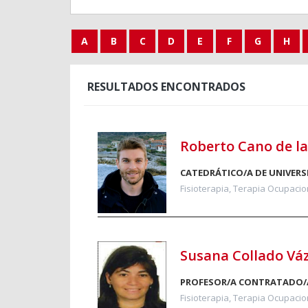
A
B
C
D
E
F
G
H
RESULTADOS ENCONTRADOS
Roberto Cano de l
CATEDRÁTICO/A DE UNIVERS
Fisioterapia, Terapia Ocupacion
Susana Collado Vá
PROFESOR/A CONTRATADO/
Fisioterapia, Terapia Ocupacion