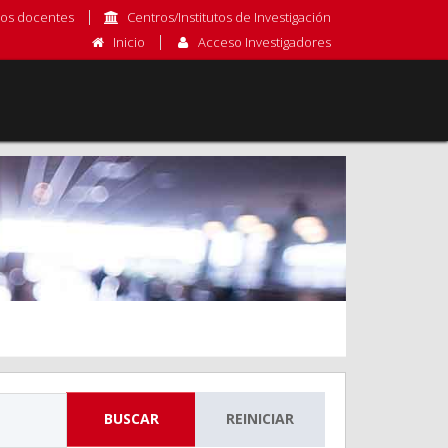
os docentes
Centros/Institutos de Investigación
Inicio
Acceso Investigadores
BUSCAR
REINICIAR