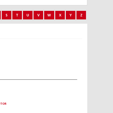
S
T
U
V
W
X
Y
Z
OTOR