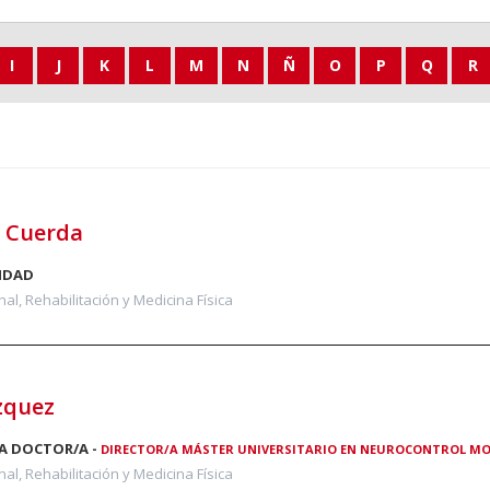
I
J
K
L
M
N
Ñ
O
P
Q
R
a Cuerda
IDAD
al, Rehabilitación y Medicina Física
zquez
A DOCTOR/A -
DIRECTOR/A MÁSTER UNIVERSITARIO EN NEUROCONTROL M
al, Rehabilitación y Medicina Física