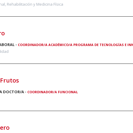
al, Rehabilitación y Medicina Física
ro
ABORAL -
COORDINADOR/A ACADÉMICO/A PROGRAMA DE TECNOLOGÍAS E INNO
lidad
 Frutos
A DOCTOR/A -
COORDINADOR/A FUNCIONAL
lero