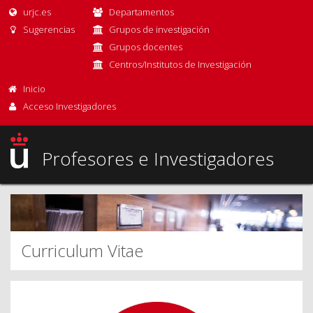
urjc.es
Departamentos
Sugerencias
Grupos de investigación
Grupos docentes
Centros/Institutos de Investigación
Inicio
Acceso Investigadores
Profesores e Investigadores
Curriculum Vitae