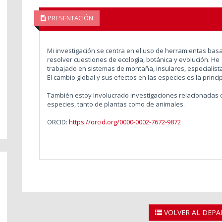
PRESENTACIÓN
Mi investigación se centra en el uso de herramientas basa
resolver cuestiones de ecología, botánica y evolución. He
trabajado en sistemas de montaña, insulares, especialis
El cambio global y sus efectos en las especies es la princi
También estoy involucrado investigaciones relacionadas 
especies, tanto de plantas como de animales.
ORCID:
https://orcid.org/0000-0002-7672-9872
VOLVER AL DEP