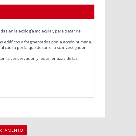
das en la ecología molecular, para tratar de
tas edáficos y fragmentados por la acción humana.
pal causa por la que desarrolla su investigación.
con la conservación y las amenazas de las
ARTAMENTO