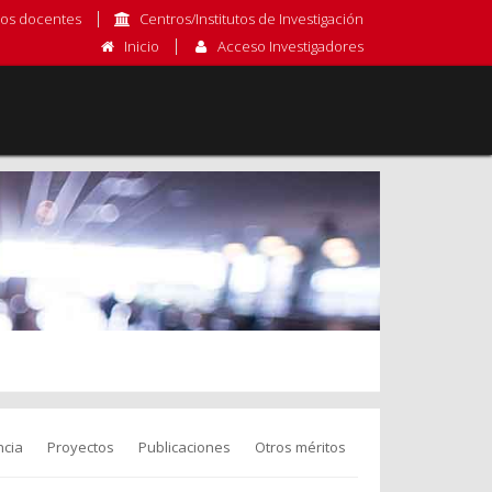
os docentes
Centros/Institutos de Investigación
Inicio
Acceso Investigadores
cia
Proyectos
Publicaciones
Otros méritos