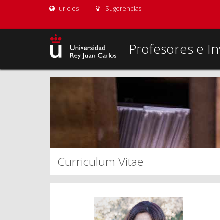
urjc.es
Sugerencias
Profesores e In
Curriculum Vitae