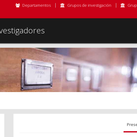
Departamentos
Grupos de investigación
Grup
vestigadores
Pres