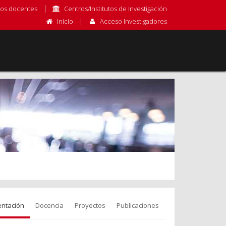
os docentes
Centros/Institutos de Investigación
Inicio
Acceso Investigadores
entación
Docencia
Proyectos
Publicaciones