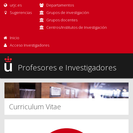
urjc.es
Departamentos
Sugerencias
Grupos de investigación
Grupos docentes
Centros/Institutos de Investigación
Inicio
Acceso Investigadores
Profesores e Investigadores
Curriculum Vitae