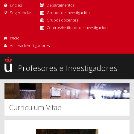
urjc.es
Departamentos
Sugerencias
Grupos de investigación
Grupos docentes
Centros/Institutos de Investigación
Inicio
Acceso Investigadores
Profesores e Investigadores
Curriculum Vitae