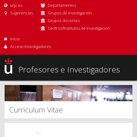
urjc.es
Departamentos
Sugerencias
Grupos de investigación
Grupos docentes
Centros/Institutos de Investigación
Inicio
Acceso Investigadores
Profesores e Investigadores
Curriculum Vitae