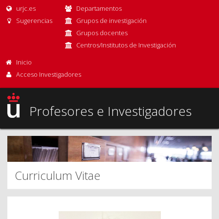
urjc.es
Departamentos
Sugerencias
Grupos de investigación
Grupos docentes
Centros/Institutos de Investigación
Inicio
Acceso Investigadores
Profesores e Investigadores
Curriculum Vitae