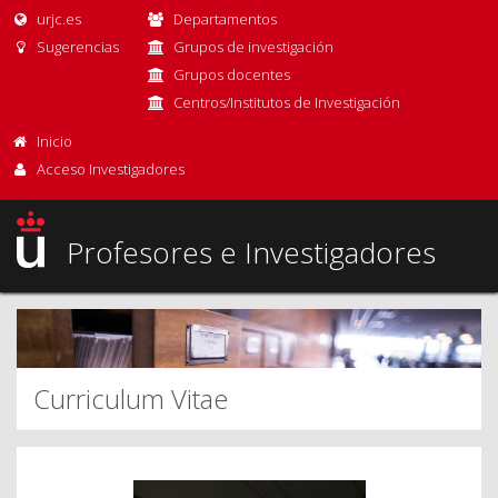
urjc.es
Departamentos
Sugerencias
Grupos de investigación
Grupos docentes
Centros/Institutos de Investigación
Inicio
Acceso Investigadores
Profesores e Investigadores
Curriculum Vitae