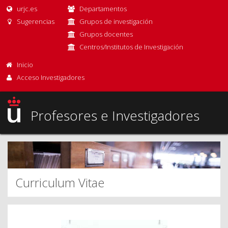
urjc.es
Departamentos
Sugerencias
Grupos de investigación
Grupos docentes
Centros/Institutos de Investigación
Inicio
Acceso Investigadores
Profesores e Investigadores
Curriculum Vitae