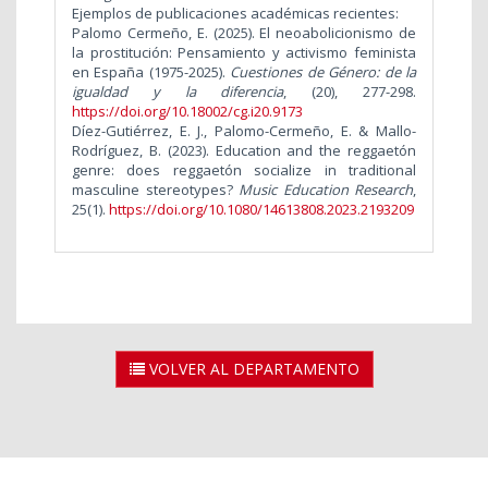
Ejemplos de publicaciones académicas recientes:
Palomo Cermeño, E. (2025). El neoabolicionismo de
la prostitución: Pensamiento y activismo feminista
en España (1975-2025).
Cuestiones de Género: de la
igualdad y la diferencia
, (20), 277-298.
https://doi.org/10.18002/cg.i20.9173
Díez-Gutiérrez, E. J., Palomo-Cermeño, E. & Mallo-
Rodríguez, B. (2023). Education and the reggaetón
genre: does reggaetón socialize in traditional
masculine stereotypes?
Music Education Research
,
25(1).
https://doi.org/10.1080/14613808.2023.2193209
VOLVER AL DEPARTAMENTO