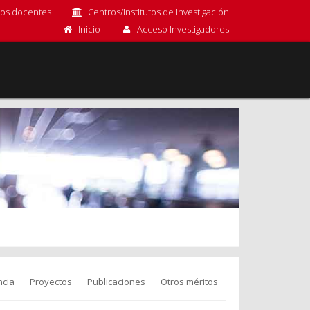
os docentes
Centros/Institutos de Investigación
Inicio
Acceso Investigadores
cia
Proyectos
Publicaciones
Otros méritos