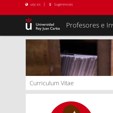
urjc.es
Sugerencias
Profesores e In
Curriculum Vitae