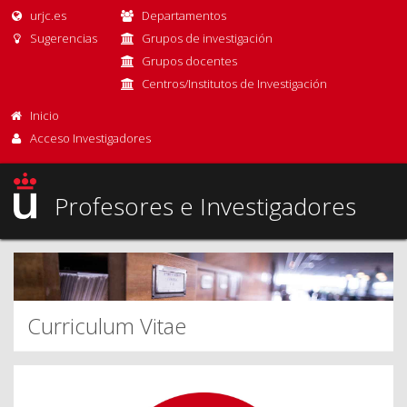
urjc.es
Departamentos
Sugerencias
Grupos de investigación
Grupos docentes
Centros/Institutos de Investigación
Inicio
Acceso Investigadores
Profesores e Investigadores
Curriculum Vitae