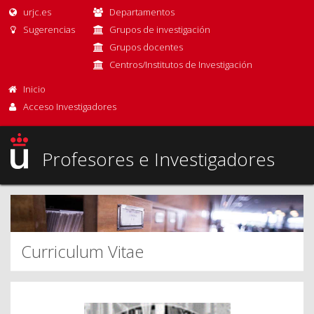
urjc.es
Departamentos
Sugerencias
Grupos de investigación
Grupos docentes
Centros/Institutos de Investigación
Inicio
Acceso Investigadores
Profesores e Investigadores
Curriculum Vitae