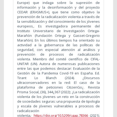
Europe) que indaga sobre la supresión de
información y la desinformación y del proyecto
CEDAR (ERASMUS+), que tiene como objetivo la
prevención de la radicalización violenta a través de
la sensibilización y del conocimiento de los jóvenes
europeos,. Es investigadora permanente del
Instituto Universitario de Investigación Ortega-
Marañón (Fundación Ortega y Gasset-Gregorio
Marañón). En los últimos tiempos ha orientado su
actividad a la gobernanza de las políticas de
seguridad, con especial atención al análisis y
prevención de procesos de radicalización
violenta. Miembro del comité científico de CIFAL-
UNITAR (UN). Autora de numerosas publicaciones
entre las que podemos destacar: Evaluación de la
Gestión de la Pandemia Covid-19 en España. Ed.
Tirant Lo Blanch (2024).
¿Discursos
ultraconservadores en la red: El caso de la
plataforma de peticiones CitizenGo¿. Revista
Prisma Social, (36), 344¿367 (2022); ¿La radicalización
violenta de los jóvenes un reto en la construcción
de sociedades seguras: una propuesta de tipología
y escala de jóvenes vulnerables a procesos de
radicalización
violenta¿
https://doi.org/10.5209/cgap.78366
(2021).