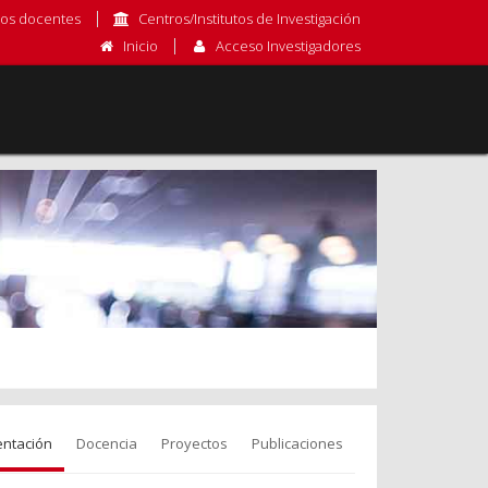
os docentes
Centros/Institutos de Investigación
Inicio
Acceso Investigadores
entación
Docencia
Proyectos
Publicaciones