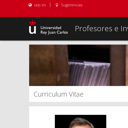
urjc.es
Sugerencias
Profesores e In
Curriculum Vitae