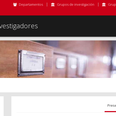
Departamentos
Grupos de investigación
Grup
vestigadores
Pres