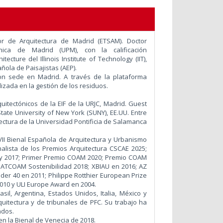
or de Arquitectura de Madrid (ETSAM). Doctor
nica de Madrid (UPM), con la calificación
cture del Illinois Institute of Technology (IIT),
ñola de Paisajistas (AEP).
con sede en Madrid.
A través de la plataforma
izada en la gestión de los residuos.
uitectónicos de la EIF de la URJC, Madrid. Guest
State University of New York (SUNY), EE.UU. Entre
ectura de la Universidad Pontificia de Salamanca
XVII Bienal Española de Arquitectura y Urbanismo
inalista de los Premios Arquitectura CSCAE 2025;
 y 2017; Primer Premio COAM 2020; Premio COAM
MATCOAM Sostenibilidad 2018; XBIAU en 2016; AZ
er 40 en 2011; Philippe Rotthier European Prize
2010 y ULI Europe Award en 2004.
sil, Argentina, Estados Unidos, Italia, México y
itectura y de tribunales de PFC. Su trabajo ha
ados.
n la Bienal de Venecia de 2018.