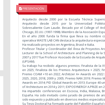
PRESENTACIÓN
Arquitecto desde 2000 por la Escuela Técnica Superi
Arquitecto desde 2015 por la Universidad Politéc
Sobresaliente Cum Laude. Becado por el College of Archite
Chicago, EE.UU. (1997-1998). Miembro de la Asociación Espa
En el año 2000 funda la firma que lleva su nombre 
operativa WASTE LAB
CAN destaca la arquitectura especial
Ha realizado proyectos en Argentina, Brasil e Italia.
Profesor Titular y Coordinador del Área de Proyectos Arq
Lecturer de la School of Architecture and Planning de la 
2007 y 2017 fue Profesor Asociado de la Escuela de Arquit
(UPSAM).
Su trabajo ha recibido algunos premios: Finalista de la 
en 2025; Finalista de los Premios Arquitectura + 2025; F
Premio COAM +10 en 2022; Architizer A+ Awards en 2022
2025, 2020, 2018, 2009 y 2005; Premio NAN 2019; Premio 
Awards en 2014; PID Global Awards en 2013; Europe 40 und
of Architecture en 2014 y 2011; EXPOSYNERGY A.PRIZE en 
Ha impartido conferencias en Escocia, India, Malasia, Bra
España. Ha sido invitado como jurado de premios de arqu
sido expuesto y publicado en diversos medios especializ
Su Tesis Doctoral ha formado parte del Pabellón Español e