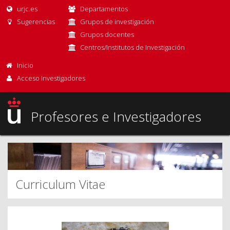
urjc.es
Departamentos
Sugerencias
Grupos de investigación
Grupos docentes
Centros/Institutos de Investigación
Inicio
Acceso Investigadores
Profesores e Investigadores
Curriculum Vitae