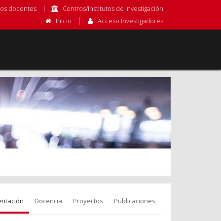
os docentes
Centros/Institutos de Investigación
Inicio
Acceso Investigadores
entación
Docencia
Proyectos
Publicaciones