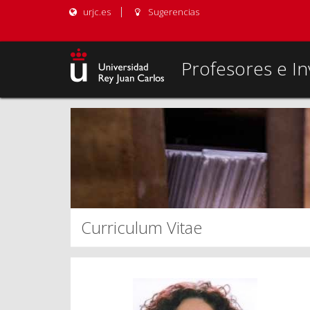
urjc.es
Sugerencias
Profesores e In
Curriculum Vitae