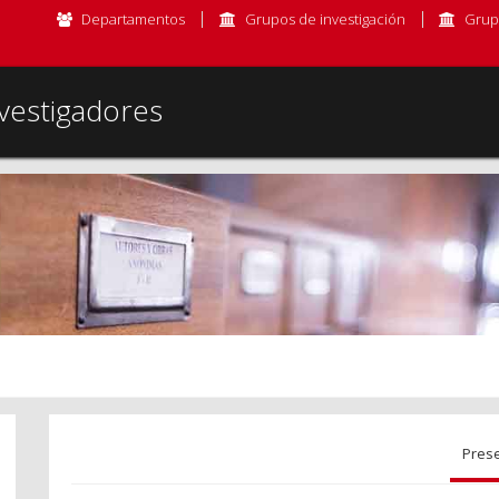
Departamentos
Grupos de investigación
Grup
vestigadores
Pres