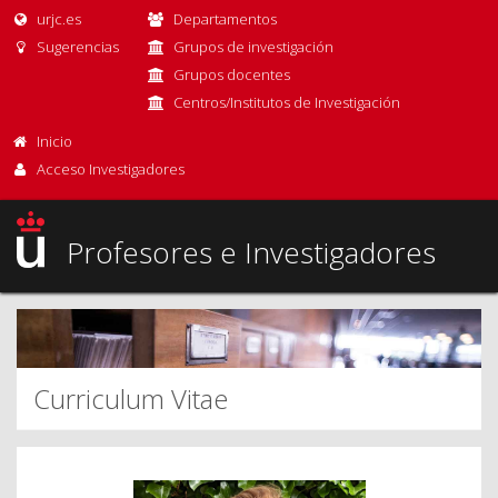
urjc.es
Departamentos
Sugerencias
Grupos de investigación
Grupos docentes
Centros/Institutos de Investigación
Inicio
Acceso Investigadores
Profesores e Investigadores
Curriculum Vitae