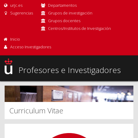
urjc.es
Departamentos
Sugerencias
Grupos de investigación
Grupos docentes
Centros/Institutos de Investigación
Inicio
Acceso Investigadores
Profesores e Investigadores
Curriculum Vitae