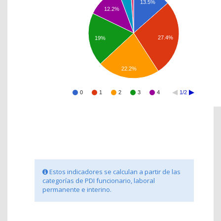
13.5%
12.2%
27.4%
19%
22.2%
0
1
2
3
4
1/2
Estos indicadores se calculan a partir de las
categorías de PDI funcionario, laboral
permanente e interino.