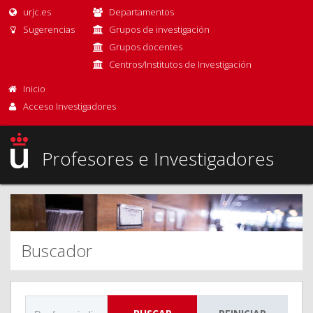
urjc.es
Departamentos
Sugerencias
Grupos de investigación
Grupos docentes
Centros/Institutos de Investigación
Inicio
Acceso Investigadores
Profesores e Investigadores
Buscador