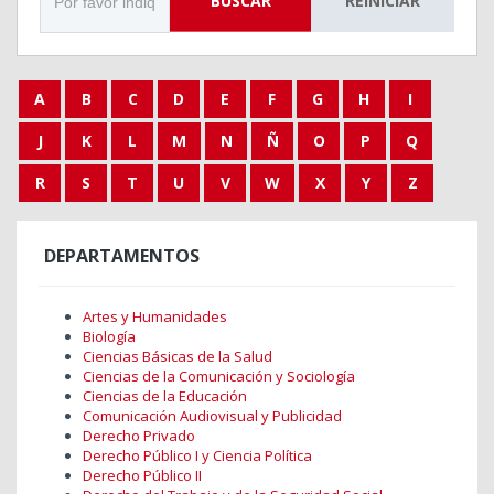
BUSCAR
REINICIAR
A
B
C
D
E
F
G
H
I
J
K
L
M
N
Ñ
O
P
Q
R
S
T
U
V
W
X
Y
Z
DEPARTAMENTOS
Artes y Humanidades
Biología
Ciencias Básicas de la Salud
Ciencias de la Comunicación y Sociología
Ciencias de la Educación
Comunicación Audiovisual y Publicidad
Derecho Privado
Derecho Público I y Ciencia Política
Derecho Público II