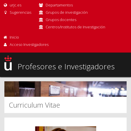
urjc.es
Departamentos
Sugerencias
Grupos de investigación
Grupos docentes
Centros/Institutos de Investigación
Inicio
Acceso Investigadores
Profesores e Investigadores
Curriculum Vitae