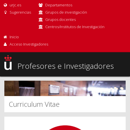
urjc.es
Departamentos
Sugerencias
Grupos de investigación
Grupos docentes
Centros/Institutos de Investigación
Inicio
Acceso Investigadores
Profesores e Investigadores
Curriculum Vitae