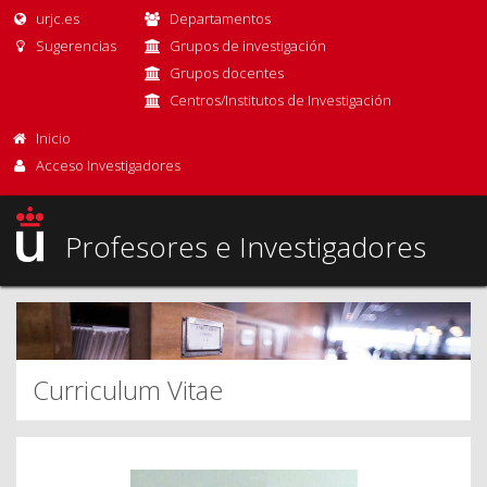
urjc.es
Departamentos
Sugerencias
Grupos de investigación
Grupos docentes
Centros/Institutos de Investigación
Inicio
Acceso Investigadores
Profesores e Investigadores
Curriculum Vitae