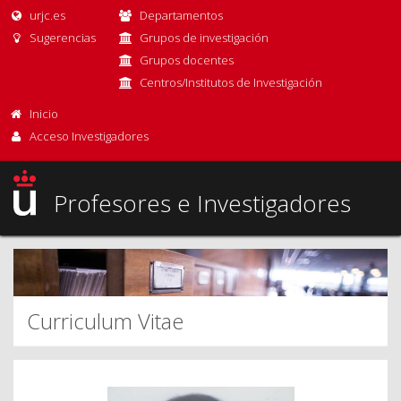
urjc.es
Departamentos
Sugerencias
Grupos de investigación
Grupos docentes
Centros/Institutos de Investigación
Inicio
Acceso Investigadores
Profesores e Investigadores
Curriculum Vitae