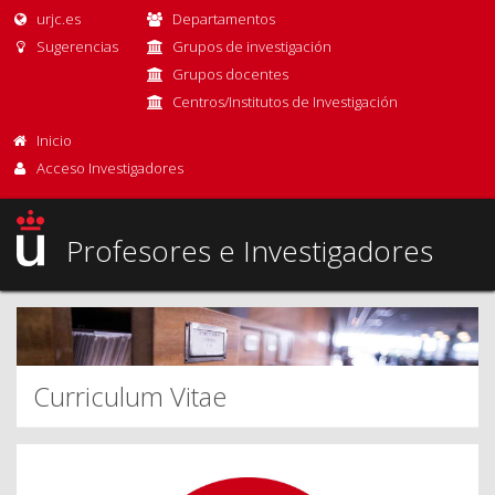
urjc.es
Departamentos
Sugerencias
Grupos de investigación
Grupos docentes
Centros/Institutos de Investigación
Inicio
Acceso Investigadores
Profesores e Investigadores
Curriculum Vitae