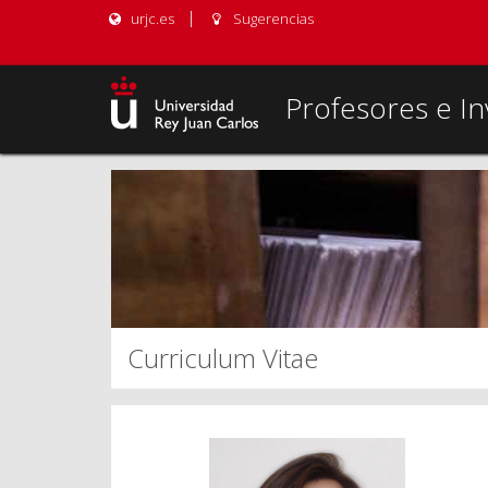
urjc.es
Sugerencias
Profesores e In
Curriculum Vitae