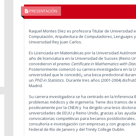
PRESENTACIÓN
Raquel Montes Díez es profesora Titular de Universidad e
Computación, Arquitectura de Computadores, Lenguajes y S
Universidad Rey Juan Carlos.
Es Licenciada en Matemáticas por la Universidad Autónoma
año de licenciatura en la Universidad de Sussex (Reino U
concedieron el premio
Certificate in Mathematics with Dist
Posteriormente comenzó su carrera investigadora en la U
universidad que le concedió¿ una beca predoctoral durante
un
PhD in Statistics
. Durante tres años (2001-2004) disfru
Madrid.
Su carrera investigadora se ha centrado en la Inferencia 
problemas médicos y de ingeniería. Tiene dos tramos de i
positivamente por la CNEAI y ha dirigido una tesis doctora
universidades de EEUU y Reino Unido, gracias a las ayud
convocatorias competitivas para becarios postdoctorales.
consultoría e investigación con empresas y con grupos de 
Federal de Río de Janeiro y del Trinity College Dublin.