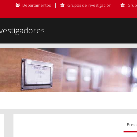
Departamentos
Grupos de investigación
Grup
vestigadores
Pres