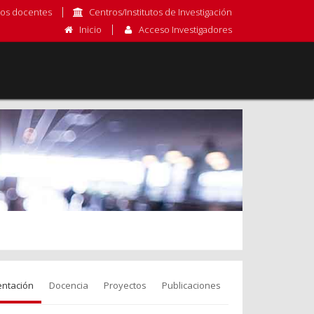
os docentes
Centros/Institutos de Investigación
Inicio
Acceso Investigadores
entación
Docencia
Proyectos
Publicaciones