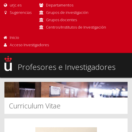
urjc.es
Departamentos
Sugerencias
Grupos de investigación
Grupos docentes
Centros/Institutos de Investigación
Inicio
Acceso Investigadores
Profesores e Investigadores
Curriculum Vitae