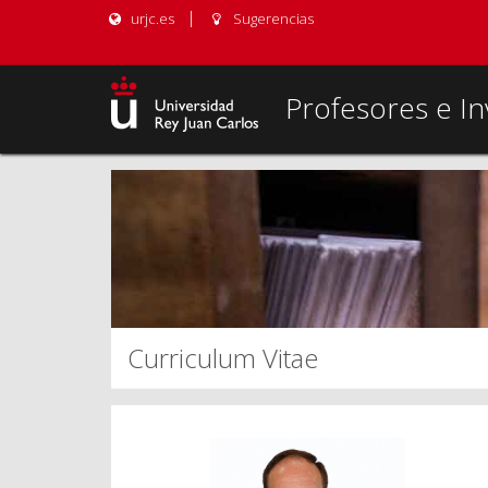
urjc.es
Sugerencias
Profesores e In
Curriculum Vitae