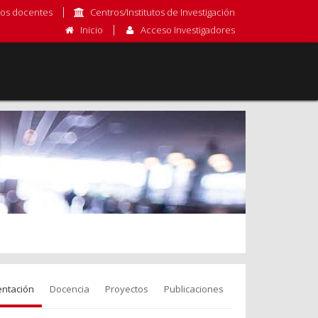
os docentes
Centros/Institutos de Investigación
Inicio
Acceso Investigadores
entación
Docencia
Proyectos
Publicaciones