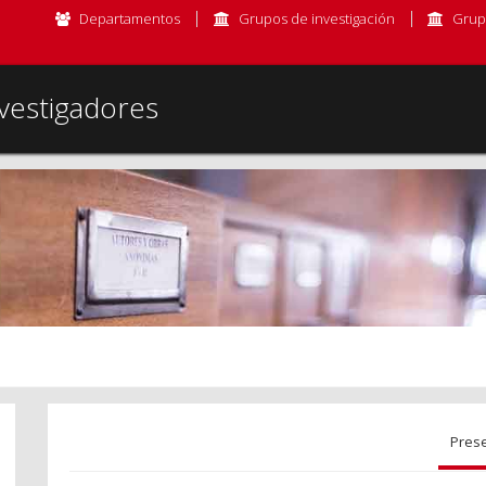
Departamentos
Grupos de investigación
Grup
vestigadores
Pres