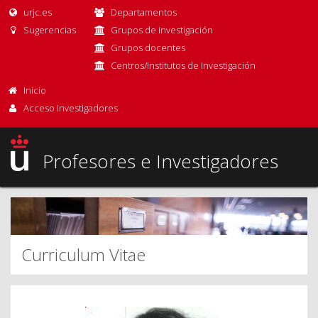
urjc.es
Departamentos
Sugerencias
Grupos de investigación
Grupos docentes
Centros/Institutos de Investigación
Inicio
Acceso Investigadores
Profesores e Investigadores
Curriculum Vitae