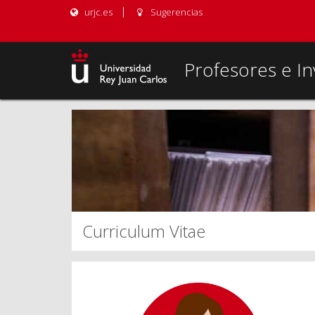
urjc.es
Sugerencias
Profesores e In
Curriculum Vitae