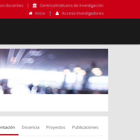
os docentes
Centros/Institutos de Investigación
Inicio
Acceso Investigadores
entación
Docencia
Proyectos
Publicaciones