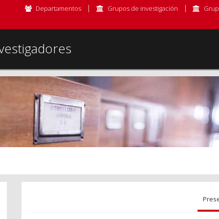
Departamentos
Grupos de investigación
Grup
vestigadores
Pres