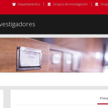
Departamentos
Grupos de investigación
Grup
vestigadores
Pres