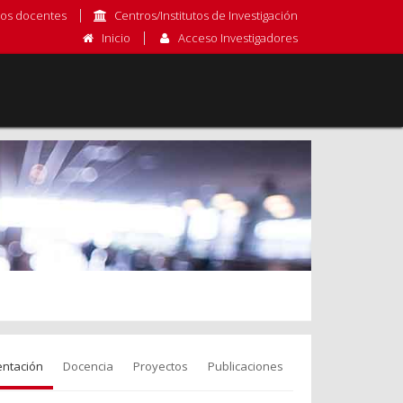
os docentes
Centros/Institutos de Investigación
Inicio
Acceso Investigadores
entación
Docencia
Proyectos
Publicaciones