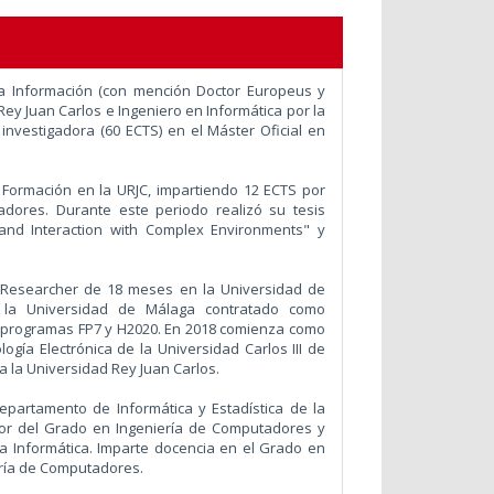
la Información (con mención Doctor Europeus y
Rey Juan Carlos e Ingeniero en Informática por la
 investigadora (60 ECTS) en el Máster Oficial en
 Formación en la URJC, impartiendo 12 ECTS por
dores. Durante este periodo realizó su tesis
-Hand Interaction with Complex Environments" y
 Researcher de 18 meses en la Universidad de
n la Universidad de Málaga contratado como
s programas FP7 y H2020. En 2018 comienza como
ía Electrónica de la Universidad Carlos III de
 la Universidad Rey Juan Carlos.
epartamento de Informática y Estadística de la
dor del Grado en Ingeniería de Computadores y
a Informática. Imparte docencia en el Grado en
ería de Computadores.