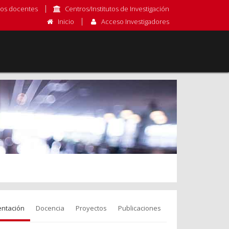
os docentes
Centros/Institutos de Investigación
Inicio
Acceso Investigadores
entación
Docencia
Proyectos
Publicaciones