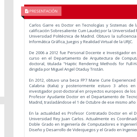
PRESENTACIÓN
Carlos Garre es Doctor en Tecnologías y Sistemas de 
calificación Sobresaliente Cum Laude) por la Universidad 
Universidad Politécnica de Madrid. Obtuvo la suficiencia
Informática Gráfica, Juegos y Realidad Virtual de la URJC.
De 2006 a 2012 fue Personal Docente e Investigador en
curso en el Departamento de Arquitectura de Computa
doctoral, titulada "Haptic Rendering Methods for Full
dirigida por Miguel Angel Otaduy Tristán.
En 2012, obtuvo una beca FP7 Marie Curie Experienced
Calabria (Italia) y posteriormente estuvo 3 años e
investigador post-doctoral en proyectos europeos de lo
Profesor Ayudante Doctor en el Departamento de Tecnolog
Madrid, trasladándose el 1 de Octubre de ese mismo año a
En la actualidad es Profesor Contratado Doctor en el D
Universidad Rey Juan Carlos. Actualmente es Coordina
Doble Grado en Ingeniería de Computadores e Ingenierí
Diseño y Desarrollo de Videojuegos y el Grado en Ingeni