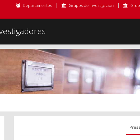
Departamentos
Grupos de investigación
Grup
vestigadores
Pres