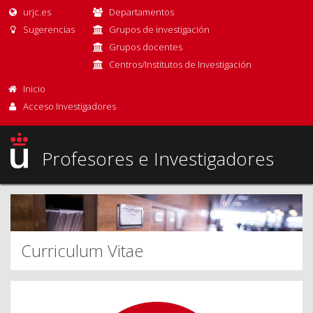
urjc.es
Departamentos
Sugerencias
Grupos de investigación
Grupos docentes
Centros/Institutos de Investigación
Inicio
Acceso Investigadores
Profesores e Investigadores
Curriculum Vitae