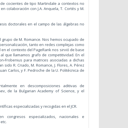
de cocientes de tipo Martindale a contextos no
 en colaboración con J.A. Anquela, T. Cortés y M.
esis doctorales en el campo de las álgebras no
 el grupo de M. Romance. Nos hemos ocupado de
 personalización, tanto en redes complejas como
d en el contexto del PageRank nos sirvió de base
 al que llamamos grafo de competitividad. En el
on-Frobenius para matrices asociadas a dichas
 sido R. Criado, M. Romance, J. Flores, A. Pérez
uan Carlos, y F. Pedroche de la U. Politécnica de
ntalmente en descomposiciones aditivas de
ev, de la Bulgarian Academy of Science, y el
ntíficas especializadas y recogidas en el JCR.
n congresos especializados, nacionales e
etc.