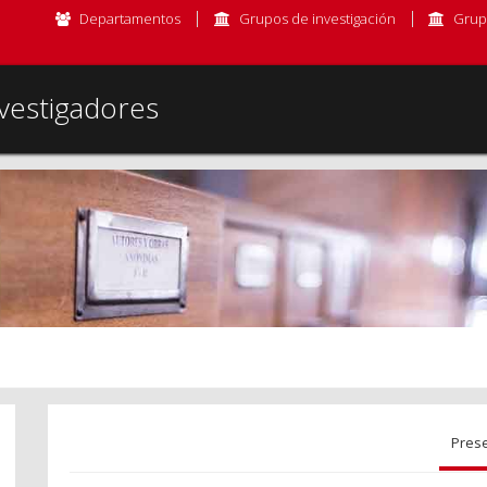
Departamentos
Grupos de investigación
Grup
vestigadores
Pres