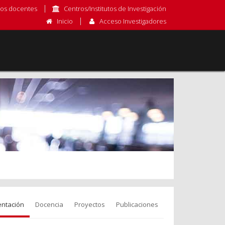
os docentes
Centros/Institutos de Investigación
Inicio
Acceso Investigadores
entación
Docencia
Proyectos
Publicaciones