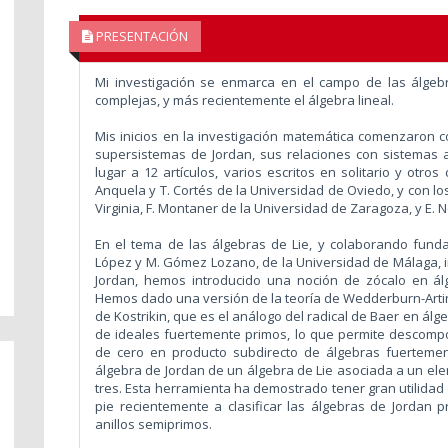
PRESENTACIÓN
Mi investigación se enmarca en el campo de las álgebr
complejas, y más recientemente el álgebra lineal.
Mis inicios en la investigación matemática comenzaron co
supersistemas de Jordan, sus relaciones con sistemas a
lugar a 12 artículos, varios escritos en solitario y otros
Anquela y T. Cortés de la Universidad de Oviedo, y con l
Virginia, F. Montaner de la Universidad de Zaragoza, y E.
En el tema de las álgebras de Lie, y colaborando fun
López y M. Gómez Lozano, de la Universidad de Málaga, i
Jordan, hemos introducido una noción de zócalo en álg
Hemos dado una versión de la teoría de Wedderburn-Artin 
de Kostrikin, que es el análogo del radical de Baer en álg
de ideales fuertemente primos, lo que permite descompon
de cero en producto subdirecto de álgebras fuertemen
álgebra de Jordan de un álgebra de Lie asociada a un ele
tres. Esta herramienta ha demostrado tener gran utilidad
pie recientemente a clasificar las álgebras de Jordan
anillos semiprimos.