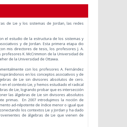
as de Lie y los sistemas de Jordan, las redes
n el estudio de la estructura de los sistemas y
sociativos y de Jordan. Esta primera etapa dio
 con mis directores de tesis, los profesores J. A.
os profesores K. McCrimmon de la Universidad de
 Neher de la Universidad de Ottawa.
damentalmente con los profesores A. Fernández
nspirándonos en los conceptos asociativos y de
ebras de Lie sin divisores absolutos de cero.
en el contexto Lie, y hemos estudiado el radical
ebras de Lie, logrando probar que es intersección
er las álgebras de Lie sin divisores absolutos
te primas. En 2007 introdujimos la noción de
mento ad-nilpotente de índice menor o igual que
 conectando los contextos Lie y Jordan y ha dado
 provenientes de álgebras de Lie que vienen de